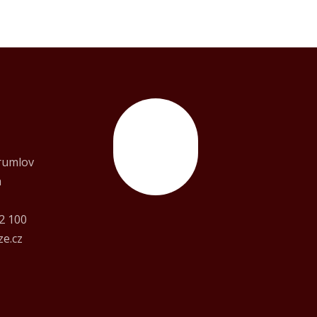
Nahoru
rumlov
a
2 100
e.cz