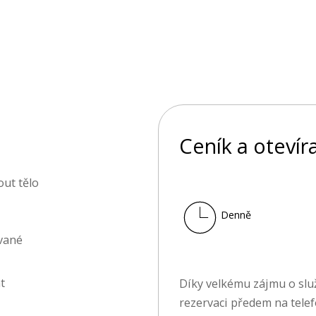
Ceník a otevír
ut tělo
Denně
vané
t
Díky velkému zájmu o sl
rezervaci předem na telef