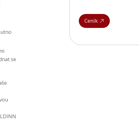
t
Ceník
nutno
mi
dnat se
aše
ovou
 OLDINN