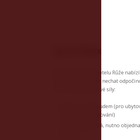
Spa & Relax
Wellness centrum hotelu Růže nabízí
mnoho způsobů, jak nechat odpočino
i mysl a načerpat nové síly:
Bazén s protiproudem (pro ubyto
hosty v ceně ubytování)
Vířivka (soukromá, nutno objedna
předem)