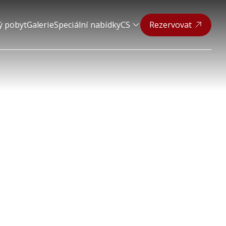
ý pobyt
Galerie
Speciální nabídky
CS
Rezervovat