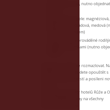
Sauna (soukromá, nutno objedna
předem)
Blahodárné koupele: magnéziová,
rašelinová, čokoládová, medová (
objednat se předem)
Thajské masáže prováděné rodilý
thajskými masérkami (nutno obje
předem)
Relaxujte a nechte se rozmazlovat. N
wellness centrum budete opouštět s
pocitem svěžesti, štěstí a posíleni n
energií.
Pro ubytované hosty hotelů Růže a
platí zvýhodněné ceny na všechny
poskytované služby.