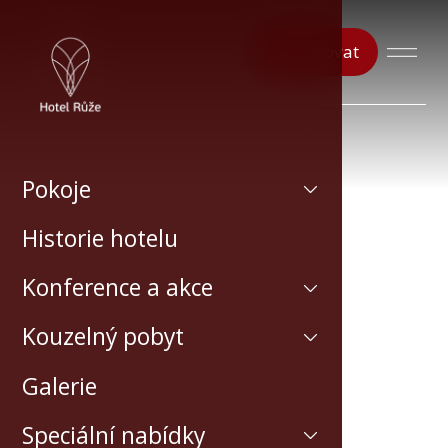
Rezervovat
Pokoje
Historie hotelu
Konference a akce
Kouzelný pobyt
Galerie
Speciální nabídky