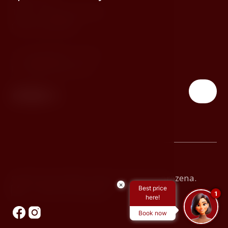
381 01, Český Krumlov
Česká republika
T:
(+420) 380 772 100
E:
info@hotelruze.cz
© 2026 Hotel Růže. Všechna práva vyhrazena.
×
Best price
Made by Newlogic
1
here!
Book now