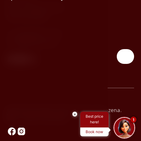
381 01, Český Krumlov
Česká republika
T:
(+420) 380 772 100
E:
info@hotelruze.cz
© 2026 Hotel Růže. Všechna práva vyhrazena.
×
Best price
Made by Newlogic
1
here!
Book now